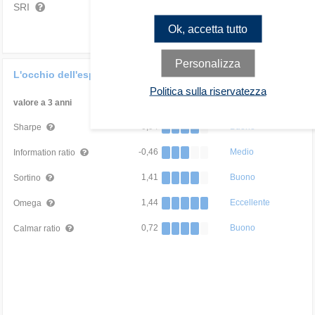
SRI
1
2
3
4
5
6
7
Ok, accetta tutto
Personalizza
L'occhio dell'esperto
Politica sulla riservatezza
valore a 3 anni
Confronto Categoria
0,94
Buono
Sharpe
-0,46
Medio
Information ratio
1,41
Buono
Sortino
1,44
Eccellente
Omega
0,72
Buono
Calmar ratio