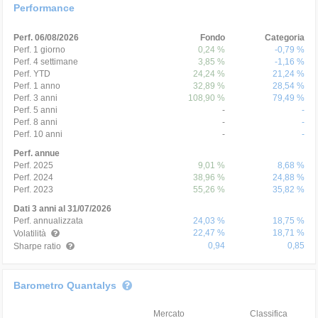
Performance
Perf. 06/08/2026
Fondo
Categoria
Perf. 1 giorno
0,24 %
-0,79 %
Perf. 4 settimane
3,85 %
-1,16 %
Perf. YTD
24,24 %
21,24 %
Perf. 1 anno
32,89 %
28,54 %
Perf. 3 anni
108,90 %
79,49 %
Perf. 5 anni
-
-
Perf. 8 anni
-
-
Perf. 10 anni
-
-
Perf. annue
Perf. 2025
9,01 %
8,68 %
Perf. 2024
38,96 %
24,88 %
Perf. 2023
55,26 %
35,82 %
Dati 3 anni al 31/07/2026
Perf. annualizzata
24,03 %
18,75 %
22,47 %
18,71 %
Volatilità
0,94
0,85
Sharpe ratio
Barometro Quantalys
Mercato
Classifica