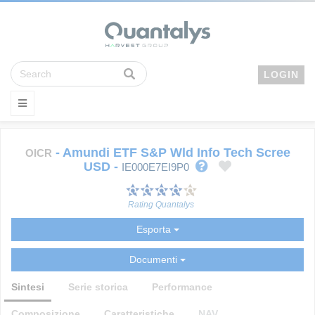
LOGIN
-
Amundi ETF S&P Wld Info Tech Scree
OICR
USD
-
IE000E7EI9P0
Rating Quantalys
Esporta
Documenti
Sintesi
Serie storica
Performance
Composizione
Caratteristiche
NAV