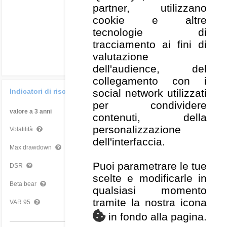
partner, utilizzano
-20
0
50
100
cookie e altre
Volatilità annualizzata 3 anni (%)
tecnologie di
tracciamento ai fini di
valutazione
dell'audience, del
collegamento con i
social network utilizzati
Indicatori di rischio
per condividere
valore a 3 anni
Confronto Categoria
contenuti, della
personalizzazione
22,47 %
Medio
Volatilità
dell'interfaccia.
-28,46 %
Buono
Max drawdown
Puoi parametrare le tue
14,96 %
Medio
DSR
scelte e modificarle in
0,99
Scarso
Beta bear
qualsiasi momento
tramite la nostra icona
-4,19 %
Medio
VAR 95
in fondo alla pagina.