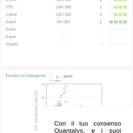
YTD
149 / 306
2
1 anno
120 / 301
2
3 anni
64 / 261
1
5 anni
-
-
8 anni
-
-
10 anni
-
-
Fondo vs Categoria
anni
1
3
60
Perf. annualizzata 3 anni (%)
40
20
Con il tuo consenso
0
Quantalys, e i suoi